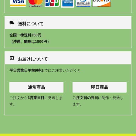
local_shipping
送料について
全国一律送料250円
（沖縄、離島は1800円）
today
お届けについて
平日営業日午前9時
までにご注文いただくと
通常商品
即日商品
ご注文から
3営業日目
に発送しま
ご注文日の当日
に制作・発送し
す。
ます。