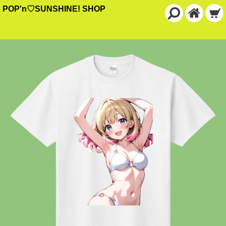
POP'n♡SUNSHINE! SHOP