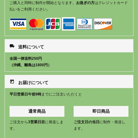
ご購入と同時に制作が開始となります。
お急ぎの方
はクレジットカード
払いをご利用ください。
local_shipping
送料について
全国一律送料250円
（沖縄、離島は1800円）
today
お届けについて
平日営業日午前9時
までにご注文いただくと
通常商品
即日商品
ご注文から
3営業日目
に発送しま
ご注文日の当日
に制作・発送し
す。
ます。